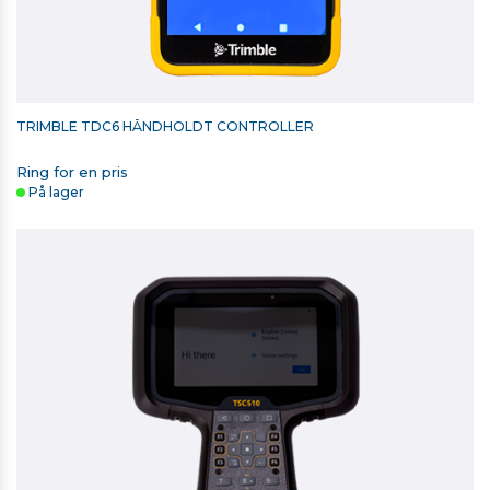
TRIMBLE TDC6 HÅNDHOLDT CONTROLLER
Ring for en pris
På lager
TRIMBLE TRANSPORTKUFFERT TIL R980 / R780 / R580 /
R12I / TDC6 / TSC5 / TSC7
3.300,00 kr. ekskl. moms
På lager