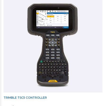
Med Trimble Xfill kan du holde din nøjagtighed, selvom
du mister internetforbindelsen
Op til 5,5 timer på et batteri
Ultrahurtig Initialisering med HD GNSS
Indbygget GPRS-modem, radio-modem og WiFi
403-473 MHz Radio
IP68 tæthedsgrad
Vægt 1.550 g
SECO 2-DELT KULFIBERSTOK 2M - 0,86 KG
3.704,00 kr. ekskl. moms
På lager
TRIMBLE TSC5 CONTROLLER