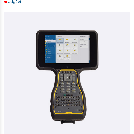
Udgået
SECO TELESKOPSTOK, KULFIBER, 2M - 0,73 KG
3.046,00 kr. ekskl. moms
På lager