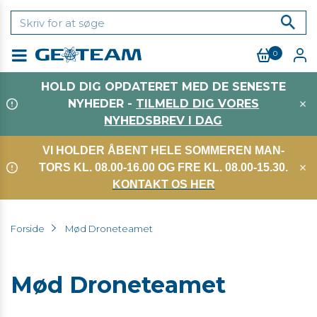
0
Menu
HOLD DIG OPDATERET MED DE SENESTE
NYHEDER -
TILMELD DIG VORES
NYHEDSBREV I DAG
VI HOLDER ÅBENT HELE SOMMEREN MAN-
TORS KL. 08.00-16.00 OG FRE KL. 08.00-15.30.
KONTAKT OS HER
Forside
Mød Droneteamet
Mød Droneteamet