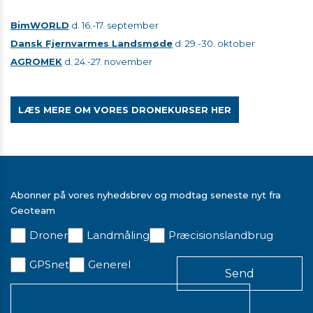
BimWORLD
d. 16.-17. september
Dansk Fjernvarmes Landsmøde
d. 29.-30. oktober
AGROMEK
d. 24.-27. november
LÆS MERE OM VORES DRONEKURSER HER
Abonner på vores nyhedsbrev og modtag seneste nyt fra
Geoteam
Droner
Landmåling
Præcisionslandbrug
GPSnet
Generel