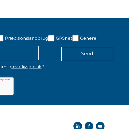
Præcisionslandbrug
GPSnet
Generel
eams
privatlivspolitik
.
*