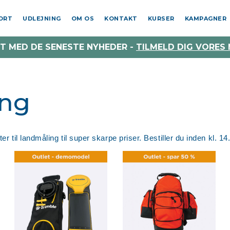
PORT
UDLEJNING
OM OS
KONTAKT
KURSER
KAMPAGNER
T MED DE SENESTE NYHEDER -
TILMELD DIG VORES
ing
kter til landmåling til super skarpe priser. Bestiller du inden k