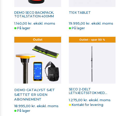
DEMO SECO BACKPACK,
T10X TABLET
TOTALSTATION 400MM
1.140,00 kr. ekskl. moms
19.995,00 kr. ekskl. moms
På lager
På lager
SECO 2-DELT
DEMO CATALYST SÆT
LETVÆGTSSTOK MED
SÆTTET ER UDEN
KABELRENDE - 1,21 KG
ABONNEMENT
1.275,00 kr. ekskl. moms
Kontakt for levering
18.995,00 kr. ekskl. moms
På lager