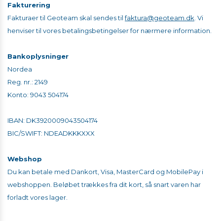
Fakturering
Fakturaer til Geoteam skal sendes til
faktura@geoteam.dk
.
Vi
henviser til vores betalingsbetingelser for nærmere information.
Bankoplysninger
Nordea
Reg. nr.: 2149
Konto: 9043 504174
IBAN: DK3920009043504174
BIC/SWIFT: NDEADKKKXXX​​​​​​​​​​​​​​
Webshop
Du kan betale med Dankort, Visa, MasterCard og MobilePay i
webshoppen. Beløbet trækkes fra dit kort, så snart varen har
forladt vores lager.