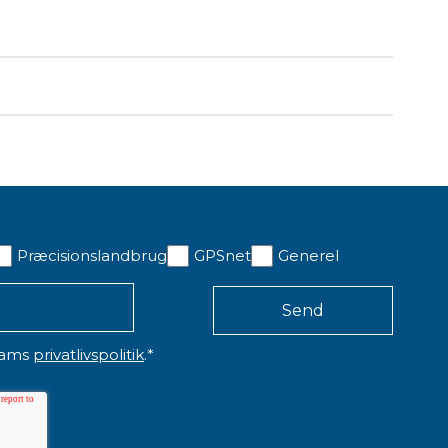
ou.
 minutter.
Præcisionslandbrug
GPSnet
Generel
eams
privatlivspolitik
.
*