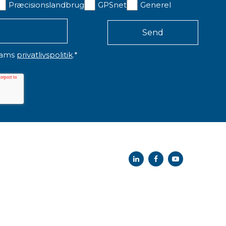
Præcisionslandbrug
GPSnet
Generel
eams
privatlivspolitik
.
*