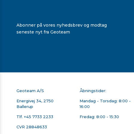
Abonner på vores nyhedsbrev og modtag
seneste nyt fra Geoteam
Geoteam A/S
Åbningstider:
Energivej 34, 2750
Mandag - Torsdag: 8:00 -
Ballerup
16:00
Tlf.
+45 7733 2233
Fredag: 8:00 - 15:30
CVR 28848633