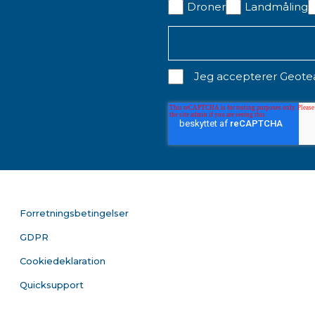
Droner
Landmåling
Jeg accepterer Geot
Forretningsbetingelser
GDPR
Cookiedeklaration
Quicksupport