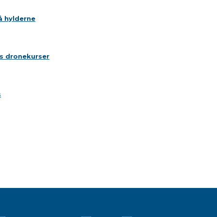
å hylderne
is dronekurser
s