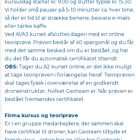
kursusdag starter kl. 9.00 og slutter typisk kl. 15.30.
Vi holder små pauser på 5-10 minutter ca. hver time,
så der er tid til at strække benene, besvare e-mails
eller tanke kaffe.
Ved A1/A3 kurset afsluttes dagen med en online
teoriprøve. Prøven består af 40 spørgsmål og du får
med det samme besked om du er bestået, og har
du det får du automatisk certifikatet tilsendt.
OBS:
Tager du A2 kurset online, er det ikke muligt
at tage teoriprøven i forlængelse heraf. Teoriprøven
skal tages fysisk i overværelse af en godkendt
droneinstruktør, hvilket Geoteam er. Når prøven er
bestået fremsendes certifikatet.
Firma kursus og teoriprøve
Er I en gruppe medarbejdere, der sammen skal
have certifikat til droner, kan Geoteam tilbyde et
firmakursus - enten hos jer eller hos Geoteam i