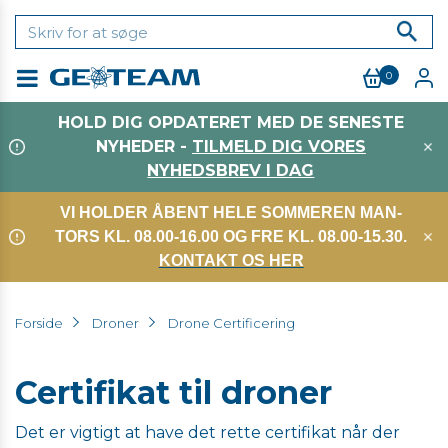
0
Menu
HOLD DIG OPDATERET MED DE SENESTE
NYHEDER -
TILMELD DIG VORES
NYHEDSBREV I DAG
VI HOLDER ÅBENT HELE SOMMEREN MAN-
TORS KL. 08.00-16.00 OG FRE KL. 08.00-15.30.
KONTAKT OS HER
Forside
Droner
Drone Certificering
Certifikat til droner
Det er vigtigt at have det rette certifikat når der