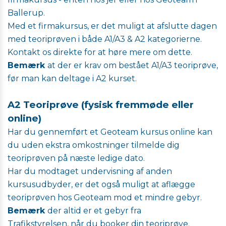
Ballerup.
​​​​​​​Med et firmakursus, er det muligt at afslutte dagen
med teoriprøven i både A1/A3 & A2 kategorierne.
Kontakt os direkte for at høre mere om dette.
Bemærk
at der er krav om bestået A1/A3 teoriprøve,
før man kan deltage i A2 kurset.
A2 Teoriprøve (fysisk fremmøde eller
online)
Har du gennemført et Geoteam kursus online kan
du uden ekstra omkostninger tilmelde dig
teoriprøven på næste ledige dato.
Har du modtaget undervisning af anden
kursusudbyder, er det også muligt at aflægge
teoriprøven hos Geoteam mod et mindre gebyr.
Bem
æ
rk
der altid er et gebyr fra
Trafikstyrelsen,
n
å
r du booker din teoripr
ø
ve.