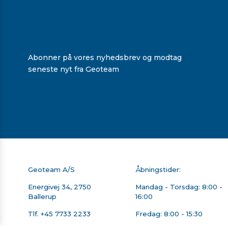
TRIMBLE TSC7 HOLDER
TRIMBLE TSC5/TSC510
TIL STOK
HOLDER TIL STOK
1.650,00 kr. ekskl. moms
548,00 kr. ekskl. moms
På lager
På lager
Abonner på vores nyhedsbrev og modtag
seneste nyt fra Geoteam
Geoteam A/S
Åbningstider:
Energivej 34, 2750
Mandag - Torsdag: 8:00 -
Ballerup
16:00
Tlf.
+45 7733 2233
Fredag: 8:00 - 15:30