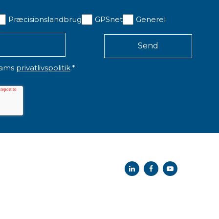
Præcisionslandbrug
GPSnet
Generel
eams
privatlivspolitik
.
*