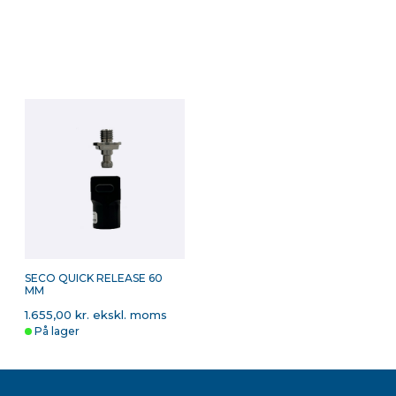
TRIMBLE QUICK RELEASE
SECO
S
TIL R10, R12, R12I OG
FORLÆNGERSTYKKE, 1
K
R980
METER
2.513,00 kr. ekskl. moms
514,00 kr. ekskl. moms
9
På lager
På lager
SECO QUICK RELEASE 60
MM
1.655,00 kr. ekskl. moms
På lager