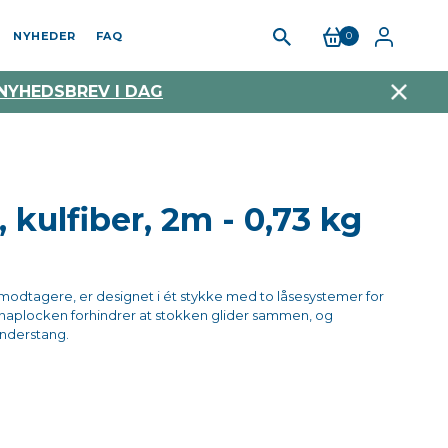
NYHEDER
FAQ
0
 NYHEDSBREV I DAG
kulfiber, 2m - 0,73 kg
odtagere, er designet i ét stykke med to låsesystemer for
 Snaplocken forhindrer at stokken glider sammen, og
inderstang.