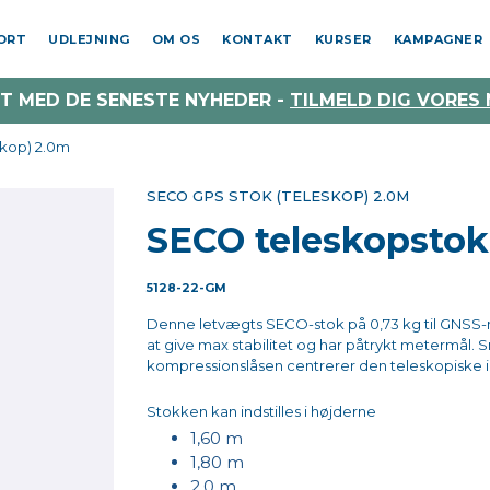
PORT
UDLEJNING
OM OS
KONTAKT
KURSER
KAMPAGNER
T MED DE SENESTE NYHEDER -
TILMELD DIG VORES
skop) 2.0m
SECO GPS STOK (TELESKOP) 2.0M
SECO teleskopstok, 
5128-22-GM
Denne letvægts SECO-stok på 0,73 kg til GNSS-m
at give max stabilitet og har påtrykt metermål.
kompressionslåsen centrerer den teleskopiske 
Stokken kan indstilles i højderne
1,60 m
1,80 m
2,0 m