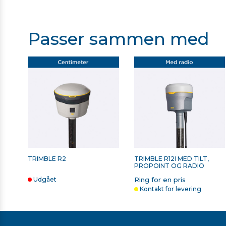
Passer sammen med
SECO STOKKESPIDS MED
ANDEFOD TIL SPLIT
HUL
146,00 kr. ekskl. moms
740,00 kr. ekskl. moms
På lager
På lager
TRIMBLE R2
TRIMBLE R12I MED TILT,
PROPOINT OG RADIO
Udgået
Ring for en pris
Kontakt for levering