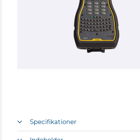
Specifikationer
Processor: Intel Apollo Lake - N4200, 64-bit quad-core