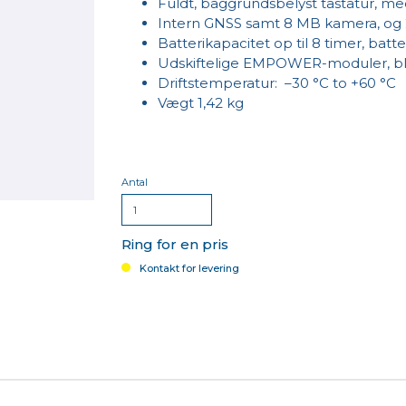
Fuldt, baggrundsbelyst tastatur, m
Intern GNSS samt 8 MB kamera, og
Batterikapacitet op til 8 timer, batt
Udskiftelige EMPOWER-moduler, bl.
Driftstemperatur: –30 °C to +60 °C
Vægt 1,42 kg
Antal
Ring for en pris
Kontakt for levering
Intel HD Graphics 620