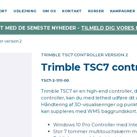
PORT
UDLEJNING
OM OS
KONTAKT
KURSER
KAMPAGNER
T MED DE SENESTE NYHEDER -
TILMELD DIG VORES
er version 2
TRIMBLE TSC7 CONTROLLER VERSION 2
Trimble TSC7 contro
TSC7-2-1111-00
Trimble TSC7 er en high-end controller, d
controller, kan du med lethed udføre dit 
Håndtering af 3D-visualiseringer og punk
kan suppleres med WMS baggrundskort. D
Windows 10 Pro Controller med Intel
Stor 7 tommer multitouchskærm med