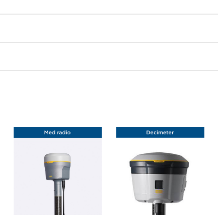
ial boot
t readable. LED backlit, Gorilla® Glass 3.0, 10 point capacitive multito
MB frontkamera
 (118997)
lets
7
TRIMBLE
TRIMBLE SKULDERREM TIL
T
E
BESKYTTELSESGLAS TIL
T7/TSC7/TSC510/TSC710
T
TSC7
s
638,00 kr. ekskl. moms
338,00 kr. ekskl. moms
1
På lager
På lager