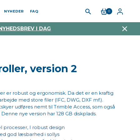
NYHEDER
FAQ
0
 NYHEDSBREV I DAG
ller, version 2
er er robust og ergonomisk. Da det er en kraftig
arbejde med store filer (IFC, DWG, DXF mf.).
tskyer udføres nemt til Trimble Access, som også
enne nye version har 128 GB diskplads.
 processer, I robust design
 god læsbarhed i sollys