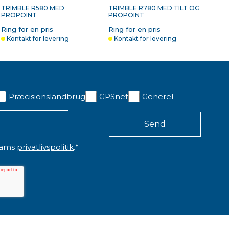
TRIMBLE R580 MED
TRIMBLE R780 MED TILT OG
PROPOINT
PROPOINT
Ring for en pris
Ring for en pris
Kontakt for levering
Kontakt for levering
RIMBLE 12V BILOPLADER
TRIMBLE
Præcisionslandbrug
GPSnet
Generel
IL TSC7
TRANSPORTKUFFERT TIL
R980 / R780 / R580 / R12I /
TDC6 / TSC5 / TSC7
.688,00 kr. ekskl. moms
3.300,00 kr. ekskl. moms
På lager
På lager
eams
privatlivspolitik
.
*