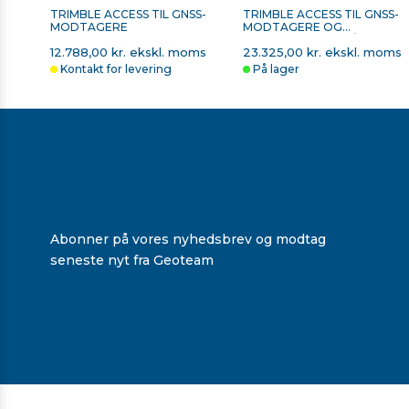
TRIMBLE ACCESS TIL GNSS-
TRIMBLE ACCESS TIL GNSS-
MODTAGERE
MODTAGERE OG
TOTALSTATIONER/SCANNE
12.788,00 kr. ekskl. moms
23.325,00 kr. ekskl. moms
Kontakt for levering
På lager
TRIMBLE LADER OG 2 STK.
TSC7 SACCI-BÆLTE - FLI
BATTERIER TIL T7 OG
UP
TSC7
3.788,00 kr. ekskl. moms
Ring for en pris
På lager
På lager
Abonner på vores nyhedsbrev og modtag
seneste nyt fra Geoteam