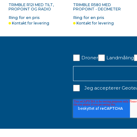
TRIMBLE R12I MED TILT,
TRIMBLE R580 MED
PROPOINT OG RADIO
PROPOINT - DECIMETER
RE
Ring for en pris
Ring for en pris
Kontakt for levering
Kontakt for levering
P
TSC7 SACCI SHOLDER
STYLUS MED REM TIL
T
Droner
Landmåling
HOOK KIT
TOUCH SCREEN
T
CONTROLLERE
Ring for en pris
375,00 kr. ekskl. moms
1
På lager
På lager
Jeg accepterer Geot