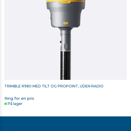
TRIMBLE R980 MED TILT OG PROPOINT, UDEN RADIO
USB C LADER FRA BIL TIL T100/TSC510/TSC710
Ring for en pris
På lager
1.448,00 kr. ekskl. moms
På lager