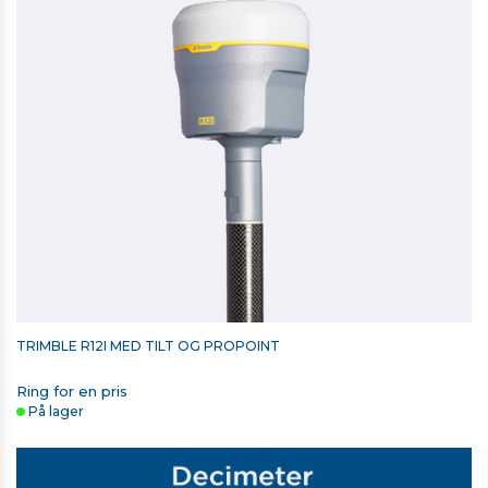
TRIMBLE TSC7/TSC5/TSC510/TSC710 STYLUS SPIDS
68,00 kr. ekskl. moms
På lager
TRIMBLE R12I MED TILT OG PROPOINT
Ring for en pris
På lager