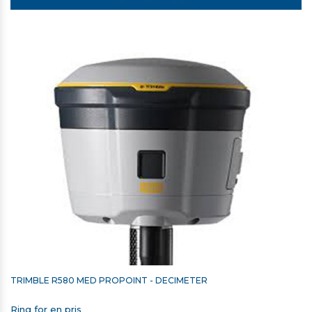
TRIMBLE SKULDERREM TIL T7/TSC7/TSC510/TSC710
338,00 kr. ekskl. moms
På lager
TRIMBLE R580 MED PROPOINT - DECIMETER
Ring for en pris