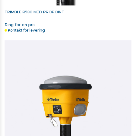
TRIMBLE R580 MED PROPOINT
Ring for en pris
Kontakt for levering
TRIMBLE SKULDERTASKE TIL
T7/T100/TSC5/TSC510/TSC7/TSC710 OG CATALYST DA2
750,00 kr. ekskl. moms
På lager