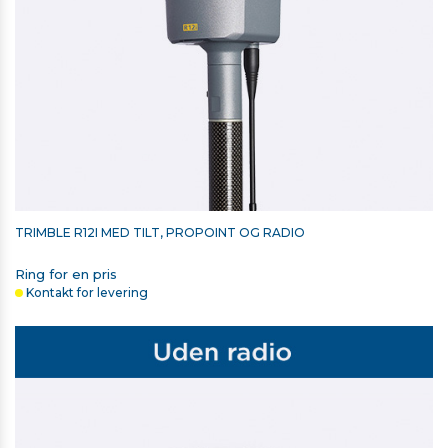
Driftstemperatur: –30 °C to +60 °C
TRIMBLE RADIOMODUL 2,4 GHZ TIL
T7/TSC5/TSC510/TSC7/TSC710/T110
11.588,00 kr. ekskl. moms
På lager
TRIMBLE R12I MED TILT, PROPOINT OG RADIO
Ring for en pris
Kontakt for levering