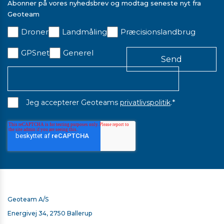
Abonner på vores nyhedsbrev og modtag seneste nyt fra
Geoteam
Droner
Landmåling
Præcisionslandbrug
GPSnet
Generel
*
Jeg accepterer Geoteams
privatlivspolitik
.
TSC510/T110/TSC710 - 65W USB TYPE C LADER
Geoteam A/S
375,00 kr. ekskl. moms
Energivej 34, 2750 Ballerup
På lager