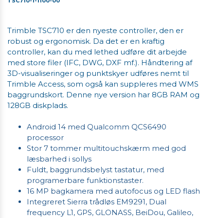
TSC710-1-1100-00
Trimble TSC710 er den nyeste controller, den er
robust og ergonomisk. Da det er en kraftig
controller, kan du med lethed udføre dit arbejde
med store filer (IFC, DWG, DXF mf.). Håndtering af
3D-visualiseringer og punktskyer udføres nemt til
Trimble Access, som også kan suppleres med WMS
baggrundskort. Denne nye version har 8GB RAM og
128GB diskplads.
Android 14 med Qualcomm QCS6490
processor
Stor 7 tommer multitouchskærm med god
læsbarhed i sollys
Fuldt, baggrundsbelyst tastatur, med
programerbare funktionstaster.
16 MP bagkamera med autofocus og LED flash
Integreret Sierra trådløs EM9291, Dual
frequency L1, GPS, GLONASS, BeiDou, Galileo,