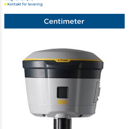
Kontakt for levering
TRIMBLE HÅNDREM TIL TSC5/TSC510/TSC7/TSC710
263,00 kr. ekskl. moms
På lager