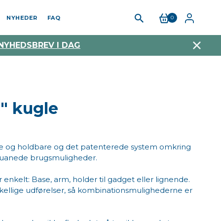
NYHEDER
FAQ
0
 NYHEDSBREV I DAG
" kugle
e og holdbare og det patenterede system omkring
 uanede brugsmuligheder.
nkelt: Base, arm, holder til gadget eller lignende.
orskellige udførelser, så kombinationsmulighederne er