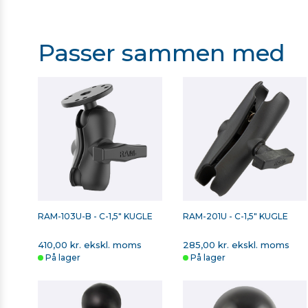
RAM Mounts Brochure - Landbrug
RAM Mounts Brochure - Køretøjer
Passer sammen med
RAM Mounts Brochure - Off-road køretøjer
RAM Mounts Brochure - Mountainbikes
RAM-103U-B - C-1,5" KUGLE
RAM-201U - C-1,5" KUGLE
410,00 kr. ekskl. moms
285,00 kr. ekskl. moms
På lager
På lager