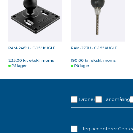
RAM-2461U - C-1.5" KUGLE
RAM-273U - C-1.5" KUGLE
235,00 kr. ekskl. moms
190,00 kr. ekskl. moms
På lager
På lager
Droner
Landmåling
Jeg accepterer Geot