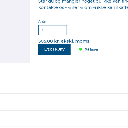
Står du og mangler noget du ikke kan find
kontakte os - vi ser vi om vi ikke kan skaffe
Antal
505,00 kr. ekskl. moms
LÆG I KURV
På lager