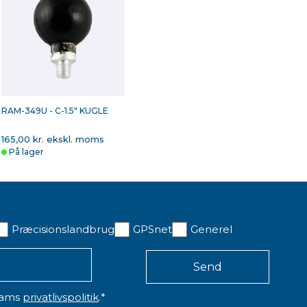
RAM-349U - C-1.5" KUGLE
165,00 kr. ekskl. moms
På lager
Præcisionslandbrug
GPSnet
Generel
eams
privatlivspolitik
.
*