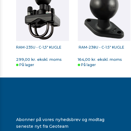
RAM-235U - C-1,5" KUGLE
RAM-238U - C-1.5" KUGLE
299,00 kr. ekskl. moms
164,00 kr. ekskl. moms
På lager
På lager
Abonner på vores nyhedsbrev og modtag
seneste nyt fra Geoteam