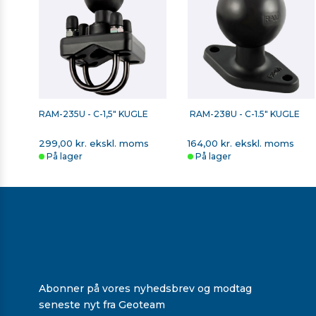
RAM-235U - C-1,5" KUGLE
RAM-238U - C-1.5" KUGLE
299,00 kr. ekskl. moms
164,00 kr. ekskl. moms
På lager
På lager
Abonner på vores nyhedsbrev og modtag
seneste nyt fra Geoteam