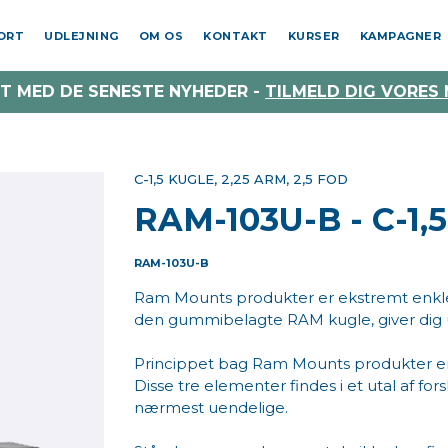
PORT
UDLEJNING
OM OS
KONTAKT
KURSER
KAMPAGNER
T MED DE SENESTE NYHEDER -
TILMELD DIG VORES
C-1,5 KUGLE, 2,25 ARM, 2,5 FOD
RAM-103U-B - C-1,5
RAM-103U-B
Ram Mounts produkter er ekstremt enkl
den gummibelagte RAM kugle, giver dig
Princippet bag Ram Mounts produkter er e
Disse tre elementer findes i et utal af f
nærmest uendelige.