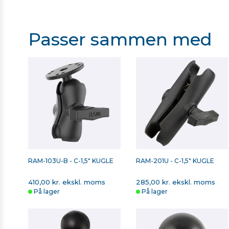
RAM Mounts Brochure - Landbrug
RAM Mounts Brochure - Køretøjer
Passer sammen med
RAM Mounts Brochure - Off-road køretøjer
RAM Mounts Brochure - Mountainbikes
RAM-103U-B - C-1,5" KUGLE
RAM-201U - C-1,5" KUGLE
410,00 kr. ekskl. moms
285,00 kr. ekskl. moms
På lager
På lager