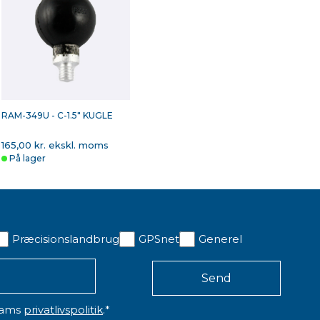
RAM-349U - C-1.5" KUGLE
165,00 kr. ekskl. moms
På lager
Præcisionslandbrug
GPSnet
Generel
eams
privatlivspolitik
.
*