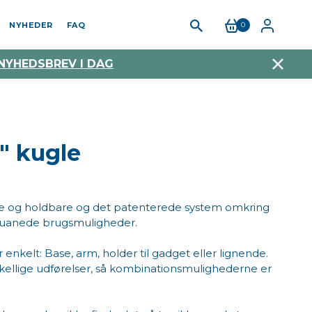
NYHEDER
FAQ
0
 NYHEDSBREV I DAG
" kugle
e og holdbare og det patenterede system omkring
 uanede brugsmuligheder.
nkelt: Base, arm, holder til gadget eller lignende.
orskellige udførelser, så kombinationsmulighederne er