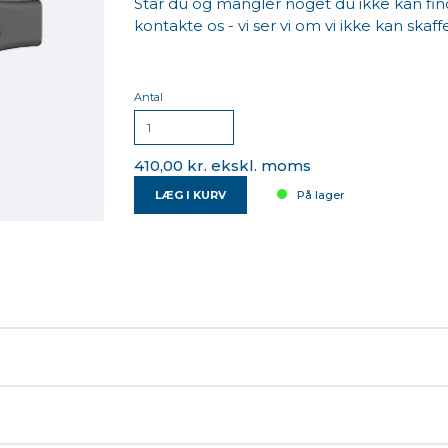
Står du og mangler noget du ikke kan find
kontakte os - vi ser vi om vi ikke kan skaffe
Antal
410,00 kr. ekskl. moms
LÆG I KURV
På lager