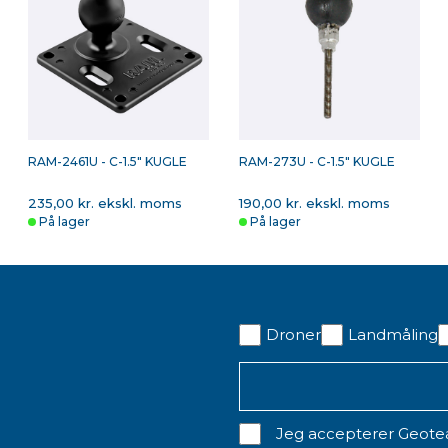
RAM-2461U - C-1.5" KUGLE
RAM-273U - C-1.5" KUGLE
235,00 kr. ekskl. moms
190,00 kr. ekskl. moms
På lager
På lager
Droner
Landmåling
Jeg accepterer Geot