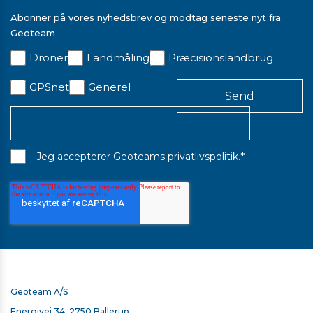
Abonner på vores nyhedsbrev og modtag seneste nyt fra
Geoteam
Droner
Landmåling
Præcisionslandbrug
GPSnet
Generel
*
Jeg accepterer Geoteams
privatlivspolitik
.
Geoteam A/S
Energivej 34, 2750 Ballerup