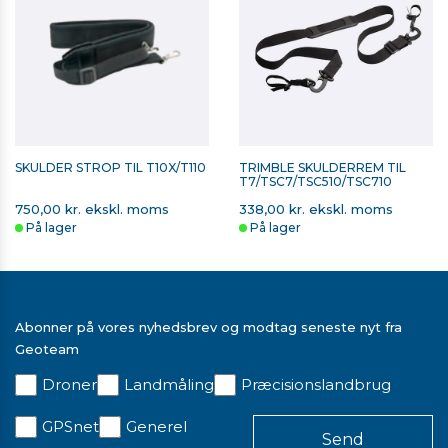
SKULDER STROP TIL T10X/T110
TRIMBLE SKULDERREM TIL
T7/TSC7/TSC510/TSC710
750,00 kr. ekskl. moms
338,00 kr. ekskl. moms
På lager
På lager
Abonner på vores nyhedsbrev og modtag seneste nyt fra
Geoteam
Droner
Landmåling
Præcisionslandbrug
GPSnet
Generel