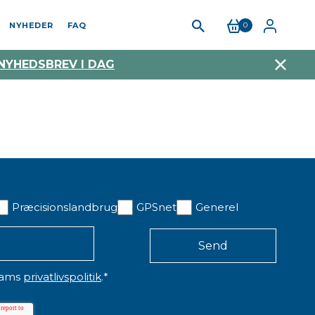
NYHEDER
FAQ
0
 NYHEDSBREV I DAG
Præcisionslandbrug
GPSnet
Generel
eams
privatlivspolitik
.
*