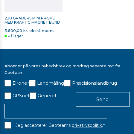
220 GRADERS MINI PRISME
MED KRAFTIG MAGNET BUND
3.600,00 kr. ekskl. moms
På lager
Abonner på vores nyhedsbrev og modtag seneste nyt fra
Geoteam
Droner
Landmåling
Præcisionslandbrug
GPSnet
Generel
*
Jeg accepterer Geoteams
privatlivspolitik
.