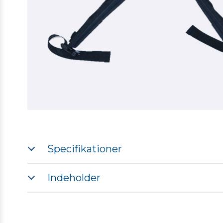
Specifikationer
Passer til en TSC7 controller
Indeholder
TSC7 Sacci-Bælte - Flip up