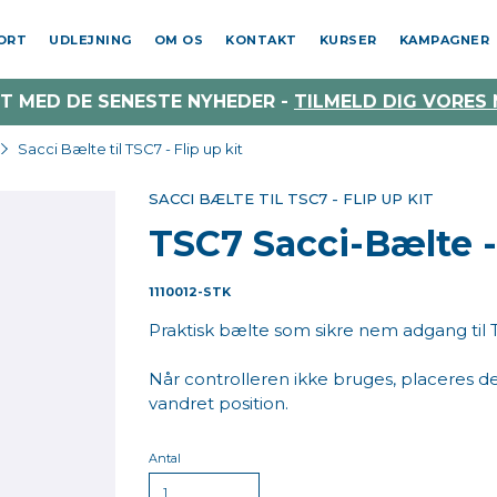
PORT
UDLEJNING
OM OS
KONTAKT
KURSER
KAMPAGNER
T MED DE SENESTE NYHEDER -
TILMELD DIG VORES
Sacci Bælte til TSC7 - Flip up kit
SACCI BÆLTE TIL TSC7 - FLIP UP KIT
TSC7 Sacci-Bælte -
1110012-STK
Praktisk bælte som sikre nem adgang til 
Når controlleren ikke bruges, placeres de
vandret position.
Antal