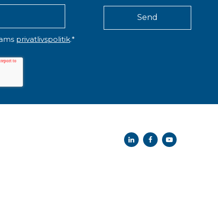
eams
privatlivspolitik
.
*