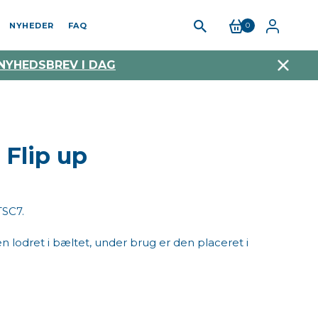
NYHEDER
FAQ
0
 NYHEDSBREV I DAG
 Flip up
TSC7.
n lodret i bæltet, under brug er den placeret i