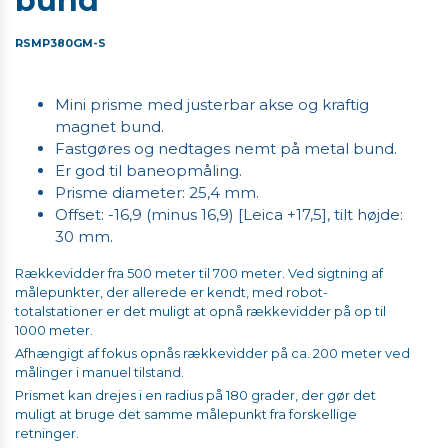
bund
RSMP380GM-S
Mini prisme med justerbar akse og kraftig
magnet bund.
Fastgøres og nedtages nemt på metal bund.
Er god til baneopmåling.
Prisme diameter: 25,4 mm.
Offset: -16,9 (minus 16,9) [Leica +17,5], tilt højde:
30 mm.
Rækkevidder fra 500 meter til 700 meter. Ved sigtning af
målepunkter, der allerede er kendt, med robot-
totalstationer er det muligt at opnå rækkevidder på op til
1000 meter.
Afhængigt af fokus opnås rækkevidder på ca. 200 meter ved
målinger i manuel tilstand.
Prismet kan drejes i en radius på 180 grader, der gør det
muligt at bruge det samme målepunkt fra forskellige
retninger.