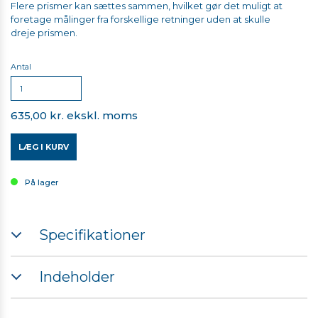
Flere prismer kan sættes sammen, hvilket gør det muligt at
foretage målinger fra forskellige retninger uden at skulle
dreje prismen.
Antal
635,00 kr. ekskl. moms
LÆG I KURV
På lager
Specifikationer
Mini prisme med tilt funktion.
Indeholder
Kraftig magnet bund
Prisme diameter 25,4 mm
Prisme med magnet bund
Offset: -16,9 (minus 16,9) [Leica +17,5], tilt højde: 30 mm