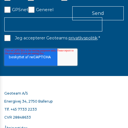
GPSnet
Generel
*
Jeg accepterer Geoteams
privatlivspolitik
.
Geoteam A/S
Energivej 34, 2750 Ballerup
Tlf.
+45 7733 2233
CVR 28848633