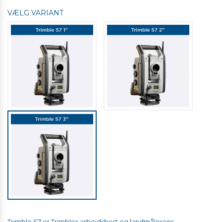
VÆLG VARIANT
Trimble S7 er Trimbles arbejdshest og landmålerens