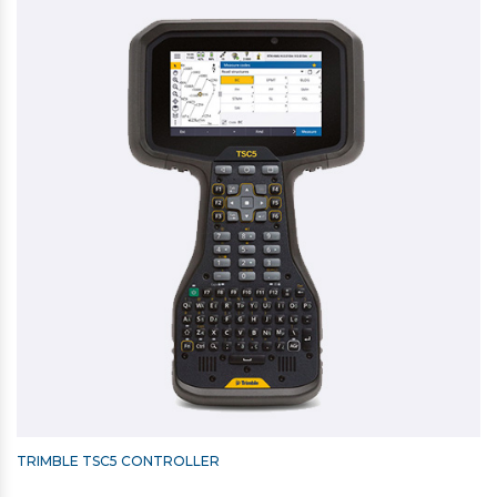
Generelt
Vægt: 5,5 kg
Driftstid: 6.,5 timer med 1 batteri
IP-KLASSIFICERING: IP65
Kommunikation: Long Range Radio
Driftstemperaturområde: -20 til +50 grader
TRIMBLE AFSÆTNINGSPRISME / MINIPRISME (-18)
2.475,00 kr. ekskl. moms
Kontakt for levering
TRIMBLE TSC5 CONTROLLER