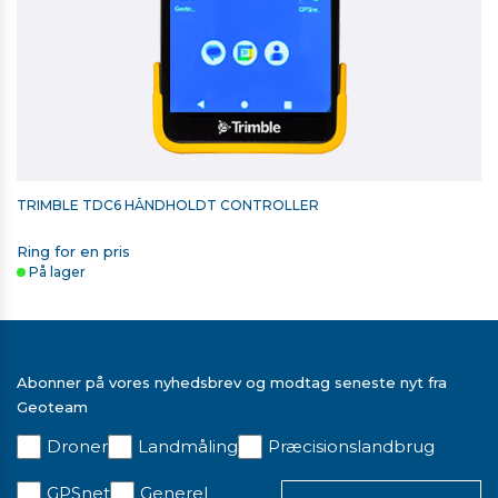
TRIMBLE TDC6 HÅNDHOLDT CONTROLLER
Ring for en pris
På lager
Abonner på vores nyhedsbrev og modtag seneste nyt fra
Geoteam
Droner
Landmåling
Præcisionslandbrug
RETROMÆRKE 60MM X 60MM
GPSnet
Generel