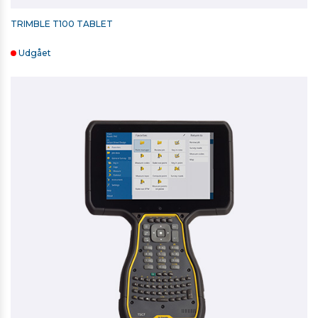
TRIMBLE T100 TABLET
Udgået
RETROMÆRKE 20MM X 20MM
10,00 kr. ekskl. moms
På lager