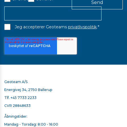
16,00 kr. ekskl. moms
På lager
*
Jeg accepterer Geoteams
privatlivspolitik
.
Geoteam A/S
Energivej 34, 2750 Ballerup
Tlf.
+45 7733 2233
CVR 28848633
Åbningstider:
Mandag - Torsdag: 8:00 - 16:00