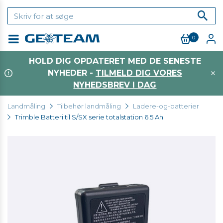
0
Menu
HOLD DIG OPDATERET MED DE SENESTE
NYHEDER -
TILMELD DIG VORES
NYHEDSBREV I DAG
Landmåling
Tilbehør landmåling
Ladere-og-batterier
Trimble Batteri til S/SX serie totalstation 6.5 Ah