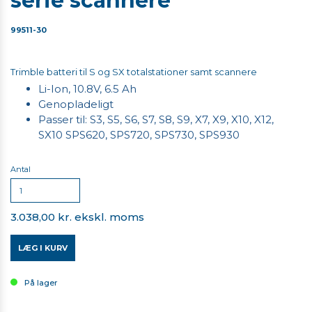
serie scannere
99511-30
Trimble batteri til S og SX totalstationer samt scannere
Li-Ion, 10.8V, 6.5 Ah
Genopladeligt
Passer til: S3, S5, S6, S7, S8, S9, X7, X9, X10, X12,
SX10 SPS620, SPS720, SPS730, SPS930
Antal
3.038,00 kr. ekskl. moms
LÆG I KURV
På lager