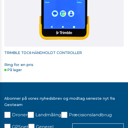
TRIMBLE TDC6 HÅNDHOLDT CONTROLLER
Ring for en pris
På lager
Abonner på vores nyhedsbrev og modtag seneste nyt fra
Geoteam
Droner
Landmåling
Præcisionslandbrug
RETROMÆRKE 60MM X 60MM
GPSnet
Generel