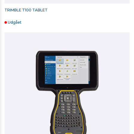
TRIMBLE T100 TABLET
Udgået
RETROMÆRKE 20MM X 20MM
10,00 kr. ekskl. moms
På lager