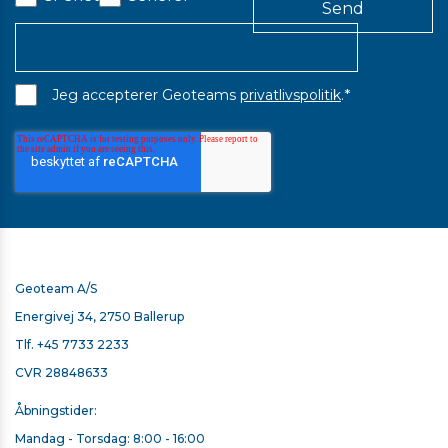
16,00 kr. ekskl. moms
På lager
*
Jeg accepterer Geoteams
privatlivspolitik
.
Geoteam A/S
Energivej 34, 2750 Ballerup
Tlf.
+45 7733 2233
CVR 28848633
Åbningstider:
Mandag - Torsdag: 8:00 - 16:00