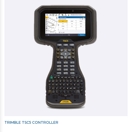
Generelt
Vægt: 5,5 kg
Driftstid: 6.,5 timer med 1 batteri
IP-KLASSIFICERING: IP65
Kommunikation: Long Range Radio
Driftstemperaturområde: -20 til +50 grader
TRIMBLE AFSÆTNINGSPRISME / MINIPRISME (-18)
2.475,00 kr. ekskl. moms
Kontakt for levering
TRIMBLE TSC5 CONTROLLER