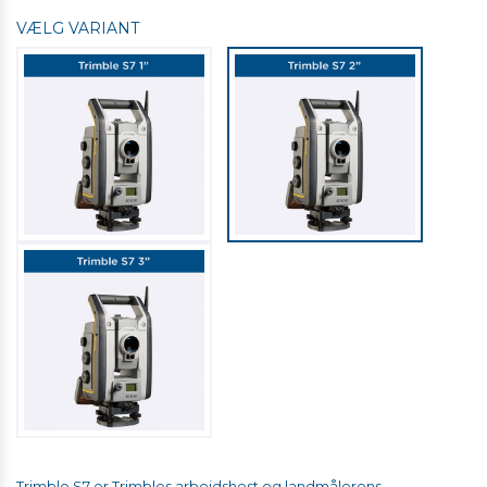
VÆLG VARIANT
Trimble S7 er Trimbles arbejdshest og landmålerens