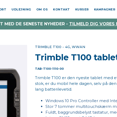
PORT
UDLEJNING
OM OS
KONTAKT
KURSER
KAMPAGNER
T MED DE SENESTE NYHEDER -
TILMELD DIG VORES
TRIMBLE T100 - 4G, WWAN
Trimble T100 table
TAB-T100-1110-00
Trimble T100 er den nyeste tablet med et
stok, er du mobil hele dagen, selv på d
lang batterilevetid.
Windows 10 Pro Controller med Intel
Stor 7 tommer multitouchskærm med
Fuldt, baggrundsbelyst tastatur, m