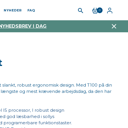
NYHEDER
FAQ
0
 NYHEDSBREV I DAG
t
 slankt, robust ergonomisk design. Med T100 på din
en længste og mest krævende arbejdsdag, da den har
 I5 processor, I robust design
 god læsbarhed i sollys
ed programerbare funktionstaster.