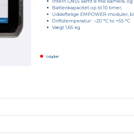
Intern GNSS samt 8 MB kamera, og
Batterikapacitet op til 10 timer,
Udskiftelige EMPOWER-moduler, bl.
Driftstemperatur: –20 °C to +55 °C
Vægt 1,65 kg
Udgået
121800
 screen with capacitive multitouch