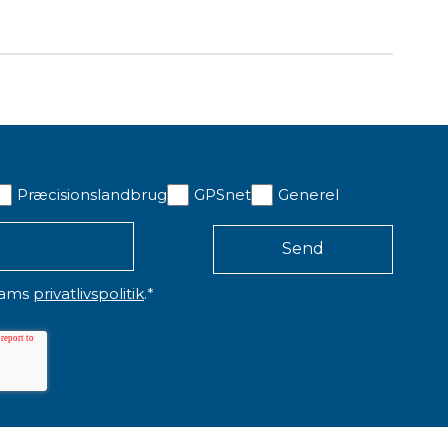
Præcisionslandbrug
GPSnet
Generel
ORDHOLDER TIL T100 -
BESKYTTELSESGLAS TIL
LLER TABLETS FRA 10"
T100
65,00 kr. ekskl. moms
315,00 kr. ekskl. moms
eams
privatlivspolitik
.
*
På lager
På lager