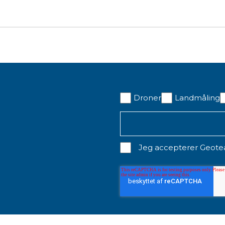
lets
89)
)
Droner
Landmåling
T100 TABLETHOLDER TIL
STYLUS MED REM TIL
B
STOK
TOUCH SCREEN
E
CONTROLLERE
4.388,00 kr. ekskl. moms
375,00 kr. ekskl. moms
7
Jeg accepterer Geot
Kontakt for levering
På lager