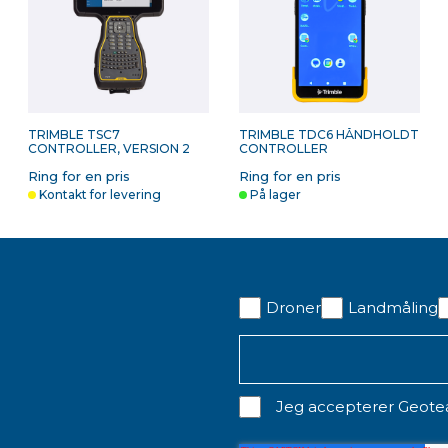
V
RETROMÆRKE 20MM X
RETROMÆRKE 40MM X
R
OG
20MM
40MM
6
ms
10,00 kr. ekskl. moms
11,00 kr. ekskl. moms
1
På lager
På lager
TRIMBLE TSC7
TRIMBLE TDC6 HÅNDHOLDT
CONTROLLER, VERSION 2
CONTROLLER
Ring for en pris
Ring for en pris
Kontakt for levering
På lager
SX
KABEL SX OG S SERIE
Droner
Landmåling
OG
ms
1.088,00 kr. ekskl. moms
På lager
Jeg accepterer Geot