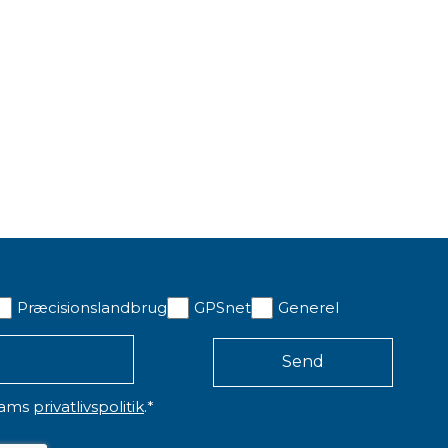
ETROMÆRKE 60MM X
TRIMBLE OPLADER TIL
0MM
TOTALSTATIONER OG
SCANNERE
6,00 kr. ekskl. moms
0 kr. ekskl. moms
På lager
Præcisionslandbrug
GPSnet
Generel
eams
privatlivspolitik
.
*