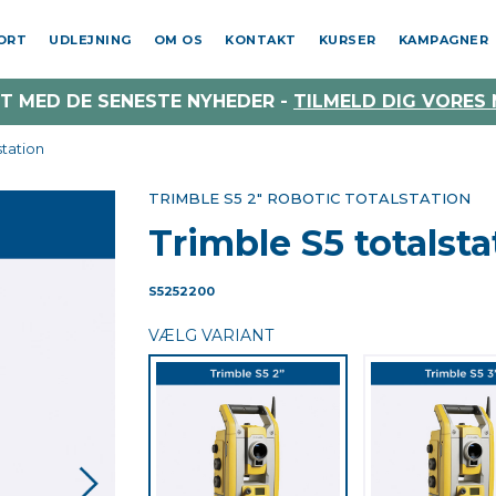
PORT
UDLEJNING
OM OS
KONTAKT
KURSER
KAMPAGNER
T MED DE SENESTE NYHEDER -
TILMELD DIG VORES
station
TRIMBLE S5 2" ROBOTIC TOTALSTATION
Trimble S5 totalsta
S5252200
VÆLG VARIANT