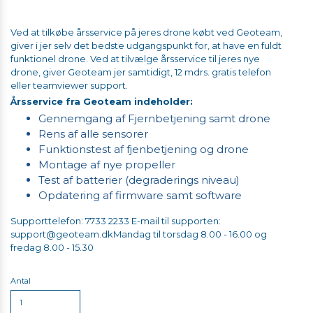
Ved at tilkøbe årsservice på jeres drone købt ved Geoteam,
giver i jer selv det bedste udgangspunkt for, at have en fuldt
funktionel drone. Ved at tilvælge årsservice til jeres nye
drone, giver Geoteam jer samtidigt, 12 mdrs. gratis telefon
eller teamviewer support.
Årsservice fra Geoteam indeholder:
Gennemgang af Fjernbetjening samt drone
Rens af alle sensorer
Funktionstest af fjenbetjening og drone
Montage af nye propeller
Test af batterier (degraderings niveau)
Opdatering af firmware samt software
Supporttelefon: 7733 2233
E-mail til supporten:
support@geoteam.dk
Mandag til torsdag 8.00 - 16.00 og
fredag 8.00 - 15.30
Antal