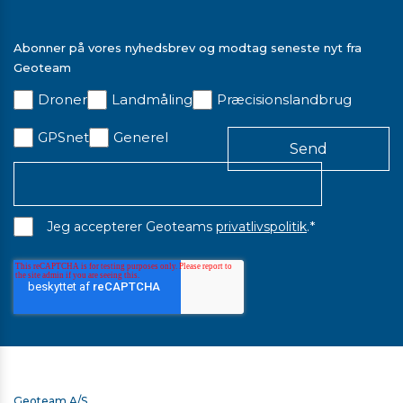
Abonner på vores nyhedsbrev og modtag seneste nyt fra
Geoteam
Droner
Landmåling
Præcisionslandbrug
GPSnet
Generel
*
Jeg accepterer Geoteams
privatlivspolitik
.
Geoteam A/S