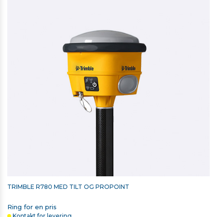
Vægt: 1,4 Kg
Driftstemperatur: –10 °C to +60 °C
TRIMBLE LI-ION BATTERI TIL
T10/T10X/T110
3.150,00 kr. ekskl. moms
På lager
TRIMBLE R780 MED TILT OG PROPOINT
Ring for en pris
Kontakt for levering