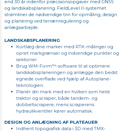
end 30 år indenfor præcisionsopgaver med GNSS
og landskabsplanering. FieldLevel II-systemet
strømliner de nødvendige trin for opmåling, design
og planering ved terrænregulering og
anlægsarbejde.
LANDSKABSPLANERING
Kortlæg dine marker med RTK-målinger og
opret markgrænser og indvendige punkter og
sektioner
Brug WM-Form™-software til at optimere
landskabsplaneringen og anlægge den bedst
egnede overflade ved hjælp af Autoplane-
teknologien.
Planér din mark med en hvilken som helst
traktor og scraper, både tandem- og
dobbeltscrapere, mens scraperens
hydraulikventiler kører automatisk.
DESIGN OG ANLÆGNING AF PLATEAUER
Indhent topografisk data i 3D med TMX-