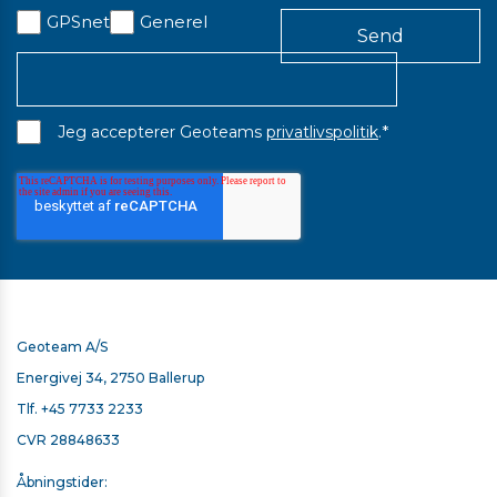
GPSnet
Generel
*
Jeg accepterer Geoteams
privatlivspolitik
.
Geoteam A/S
Energivej 34, 2750 Ballerup
Tlf.
+45 7733 2233
CVR 28848633
Åbningstider: