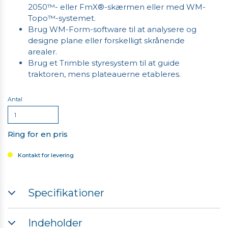
2050™- eller FmX®-skærmen eller med WM-
Topo™-systemet.
Brug WM-Form-software til at analysere og
designe plane eller forskelligt skrånende
arealer.
Brug et Trimble styresystem til at guide
traktoren, mens plateauerne etableres.
Antal
Ring for en pris
Kontakt for levering
Specifikationer
Fordel vandet effektivt ved at anlægge et ensartet
Indeholder
skrånende areal