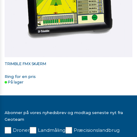
TRIMBLE FMX SKÆRM
Ring for en pris
På lager
Abonner på vores nyhedsbrev og modtag seneste nyt fra
Geoteam
Droner
Landmåling
Præcisionslandbrug