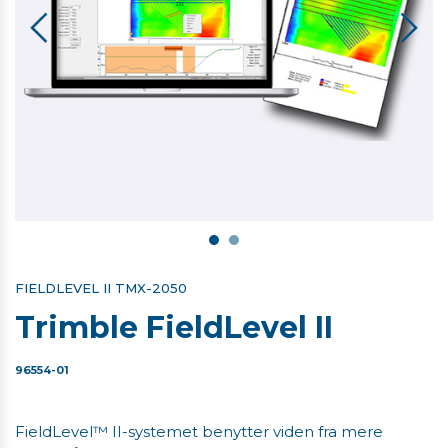
FIELDLEVEL II TMX-2050
Trimble FieldLevel II
96554-01
FieldLevel™ II-systemet benytter viden fra mere