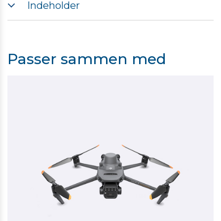
Indeholder
Model: BWX260-5000-15.4 Kapacitet: 5000 mAh
Vægt: 335,5 g
3 styk DJI Mavic 3 Batteri
Batteritype: LiPo 4S
1 styk DJI Mavic 3 opladningshub (100W)
Opladningstemperatur: 5° til 40° C (41° til 104° F)
Passer sammen med
DJI Mavic 3 opladningshub (100W)
CHX265-100
Mål: 150×55×28 mm (L×B×H)
Vægt: 116 g
Driftstemperatur: 5° til 40° C (41° til 104° F)
Indgang: 5-20 V, max 5 A
Kompatibel strømadapter: DJI USB-C strømadapter
(100W)
Opladningstid: Ca. 1 t 10 minutter (enkelt batteri)