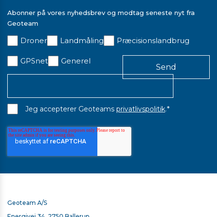
Abonner på vores nyhedsbrev og modtag seneste nyt fra
Geoteam
Droner
Landmåling
Præcisionslandbrug
GPSnet
Generel
*
Jeg accepterer Geoteams
privatlivspolitik
.
Geoteam A/S
Energivej 34, 2750 Ballerup