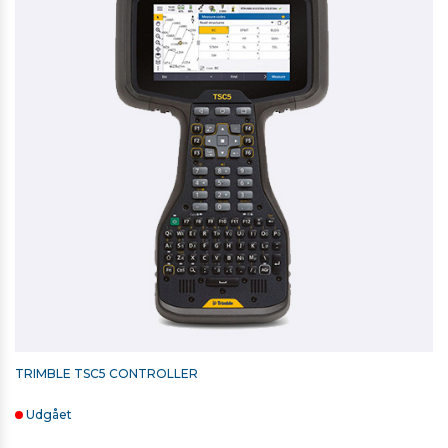
Vægt: 5,5 kg
Driftstid: 6.,5 timer med 1 batteri
IP-KLASSIFICERING: IP65
Kommunikation: Long Range Radio
Driftstemperaturområde: -20 til +50 grader
TRIMBLE AFSÆTNINGSPRISME / MINIPRISME (-18)
2.475,00 kr. ekskl. moms
Kontakt for levering
TRIMBLE TSC5 CONTROLLER
Udgået