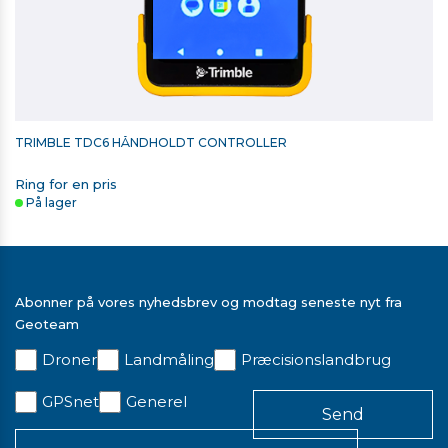
TRIMBLE TDC6 HÅNDHOLDT CONTROLLER
Ring for en pris
På lager
Abonner på vores nyhedsbrev og modtag seneste nyt fra
Geoteam
Droner
Landmåling
Præcisionslandbrug
RETROMÆRKE 60MM X 60MM
GPSnet
Generel
16,00 kr. ekskl. moms
På lager