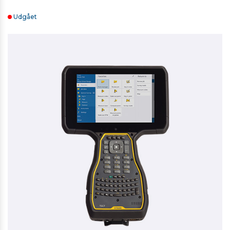
Udgået
RETROMÆRKE 20MM X 20MM
10,00 kr. ekskl. moms
På lager