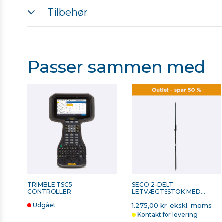
R2 Datablad
Tilbehør
Sammenligning af GNSS-modtagere
Passer sammen med
SECO 2-DELT
SECO TELESKOPSTOK,
KULFIBERSTOK 2M - 0,86
KULFIBER, 2M - 0,73 KG
KG
3.704,00 kr. ekskl. moms
3.046,00 kr. ekskl. mo
På lager
På lager
TRIMBLE TSC5
SECO 2-DELT
CONTROLLER
LETVÆGTSSTOK MED
KABELRENDE - 1,21 KG
Udgået
1.275,00 kr. ekskl. moms
Kontakt for levering