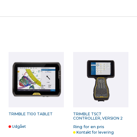
SECO 2-DELT
LI-ION BATTERI TIL R2, R4,
T
LETVÆGTSSTOK MED
R6, R8 OG R8S -
T
KABELRENDE - 1,21 KG
UORIGINALT
S
ms
1.275,00 kr. ekskl. moms
650,00 kr. ekskl. moms
0
Kontakt for levering
På lager
TRIMBLE T100 TABLET
TRIMBLE TSC7
CONTROLLER, VERSION 2
Udgået
Ring for en pris
Kontakt for levering