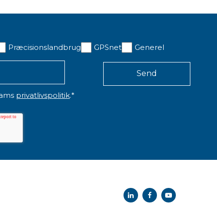
Præcisionslandbrug
GPSnet
Generel
eams
privatlivspolitik
.
*