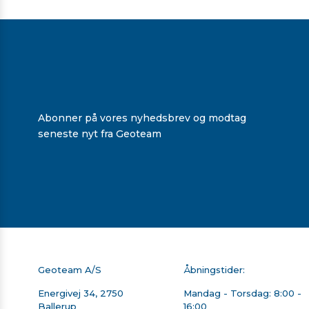
SECO LETVÆGTSSTOK
TRIMBLE LI-ION BATTERI
4,65 M - 1,43 KG
ORIGINALT
3.122,00 kr. ekskl. moms
0 kr. ekskl. moms
På lager
Abonner på vores nyhedsbrev og modtag
seneste nyt fra Geoteam
Geoteam A/S
Åbningstider:
Energivej 34, 2750
Mandag - Torsdag: 8:00 -
Ballerup
16:00