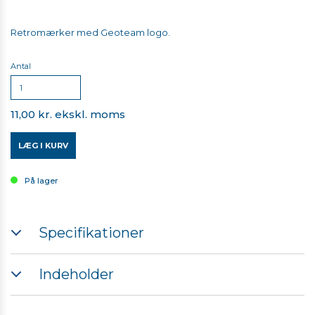
Retromærker med Geoteam logo.
Antal
11,00 kr. ekskl. moms
LÆG I KURV
På lager
Specifikationer
Mål: 40mm x 40mm
Indeholder
Refleks
Retromærke 40mm x 40mm