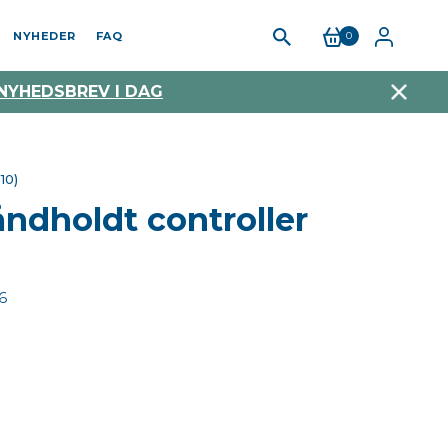
NYHEDER
FAQ
0
 NYHEDSBREV I DAG
10)
ndholdt controller
6