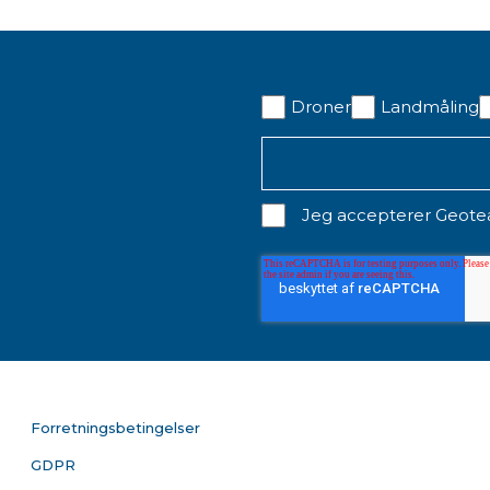
Droner
Landmåling
Jeg accepterer Geot
Forretningsbetingelser
GDPR