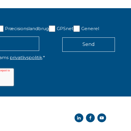
Præcisionslandbrug
GPSnet
Generel
eams
privatlivspolitik
.
*