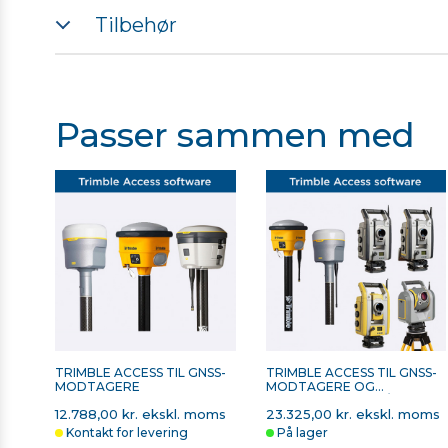
TDC600 Datablad
Wi-Fi: 2Wi-Fi IEEE 802.11 a/b/g/n/ac, 2.4 GHz / 5 GHz dua
Tilbehør
Bluetooth: v 4.1
Produktsammenlining Trimble Controller og Tab
Støv og vand rating: IP67
Styresystem: Android 10
Vægt: 0,38 Kg
Passer sammen med
Drifttemperatur: –20 °C to +55 °C
TRIMBLE TDC600
STYLUS MED REM TIL
HOLDER TIL STOK
TOUCH SCREEN
CONTROLLERE
2.513,00 kr. ekskl. moms
375,00 kr. ekskl. moms
På lager
På lager
TRIMBLE ACCESS TIL GNSS-
TRIMBLE ACCESS TIL GNSS-
MODTAGERE
MODTAGERE OG
TOTALSTATIONER/SCANNE
12.788,00 kr. ekskl. moms
23.325,00 kr. ekskl. moms
Kontakt for levering
På lager