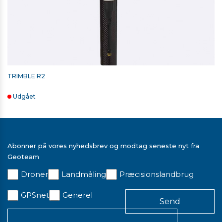
0 kr. ekskl. moms
TRIMBLE R2
Udgået
Abonner på vores nyhedsbrev og modtag seneste nyt fra
Geoteam
Droner
Landmåling
Præcisionslandbrug
GPSnet
Generel