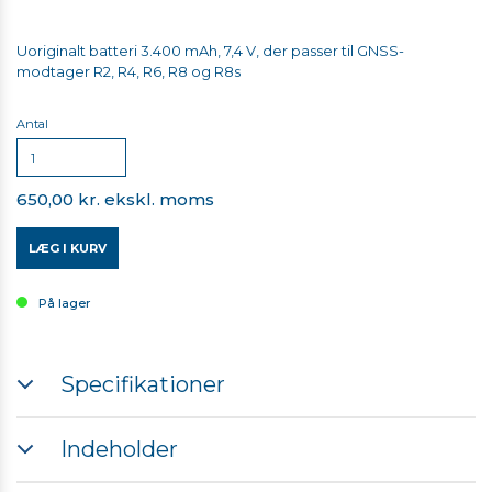
Uoriginalt batteri 3.400 mAh, 7,4 V, der passer til GNSS-
modtager R2, R4, R6, R8 og R8s
Antal
650,00 kr. ekskl. moms
LÆG I KURV
På lager
Specifikationer
3.400 mAh
Indeholder
7,4 V
1 stk. batteri til GNSS-modtager R2,R4, R6, R8, R8s