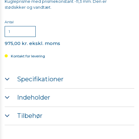
Kugleprisme med prismekonstant -11,3 mm. Den er
stødsikker og vandtæt.
Antal
975,00 kr. ekskl. moms
Kontakt for levering
Specifikationer
Diameter: 30 mm
Indeholder
Prismekonstant: -11,3 mm
Afvigelse + / -0,1 mm
1 stk. kugleprisme (ekskl. base)
Fremstillet i galvaniseret stål
Tilbehør