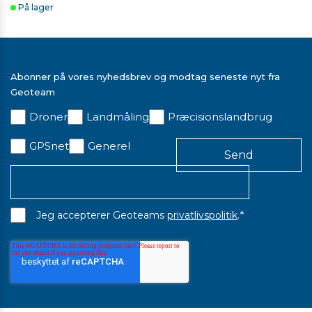
På lager
Abonner på vores nyhedsbrev og modtag seneste nyt fra
Geoteam
Droner
Landmåling
Præcisionslandbrug
GPSnet
Generel
*
Jeg accepterer Geoteams
privatlivspolitik
.