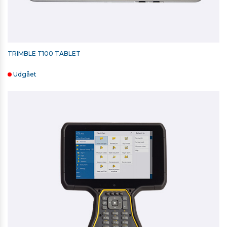
TRIMBLE T100 TABLET
Udgået
LI-ION BATTERI TIL R2, R4, R6, R8 OG R8S - UORIGINALT
650,00 kr. ekskl. moms
På lager