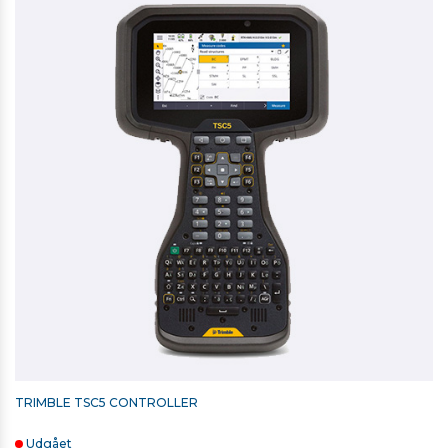
SECO 2-DELT KULFIBERSTOK 2M - 0,86 KG
3.704,00 kr. ekskl. moms
På lager
TRIMBLE TSC5 CONTROLLER
Udgået