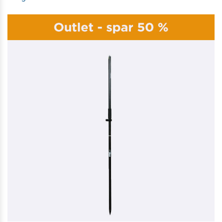
SECO TELESKOPSTOK, KULFIBER, 2M - 0,73 KG
3.046,00 kr. ekskl. moms
På lager