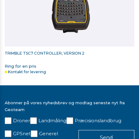
TRIMBLE TSC7 CONTROLLER, VERSION 2
Ring for en pris
Kontakt for levering
Abonner på vores nyhedsbrev og modtag seneste nyt fra
Geoteam
Droner
Landmåling
Præcisionslandbrug
TRIMBLE OPLADER TIL TOTALSTATIONER OG SCANNERE
GPSnet
Generel
0 kr. ekskl. moms