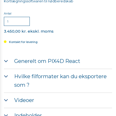
Kortlægningssoftwaren til nødberedskab
Antal
3.450,00 kr. ekskl. moms
Kontakt for levering
Generelt om PIX4D React
Kortlægningss
Hvilke filformater kan du eksportere
som ?
til
2D orthomosaic map
Videoer
nødberedskab
Mød PIX4Dreact - 2D hurtig kortlægning til
nødberedskab og offentlig sikkerhed
Indeholder