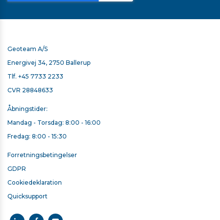
aktiver PIX4Dreact
NEM AT BRUGE
Geoteam A/S
Markers and measurements
Enkel og intuitiv at bruge, selv i
Energivej 34, 2750 Ballerup
komplekse og stressede
Tlf.
+45 7733 2233
situationer. PIX4Dreact er udviklet
CVR 28848633
med
fagfolk i offentlig sikkerhed og
Åbningstider:
humanitær bistand for at
Mandag - Torsdag: 8:00 - 16:00
imødekomme deres unikke
udfordringer.
Fredag: 8:00 - 15:30
Forretningsbetingelser
GDPR
Cookiedeklaration
Quicksupport