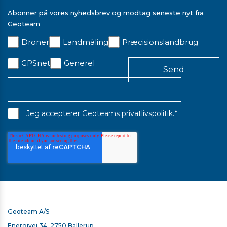
Abonner på vores nyhedsbrev og modtag seneste nyt fra
Geoteam
Droner
Landmåling
Præcisionslandbrug
GPSnet
Generel
*
Jeg accepterer Geoteams
privatlivspolitik
.
Geoteam A/S
Energivej 34, 2750 Ballerup