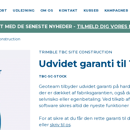
PORT
UDLEJNING
OM OS
KONTAKT
KURSER
KAMPAGNER
T MED DE SENESTE NYHEDER -
TILMELD DIG VORES
onstruction
TRIMBLE TBC SITE CONSTRUCTION
Udvidet garanti til
TBC-SC-STOCK
Geoteam tilbyder udvidet garanti på hard
der er dækket af fabriksgarantien, også d
selvrisiko eller egenbetaling. Ved tilkøb a
software sikres altid de nyeste funktione
For at sikre at du får den rette garanti ti
eller
skriv til os
.