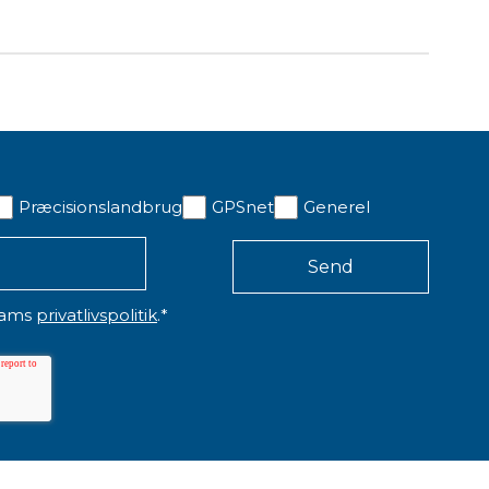
Præcisionslandbrug
GPSnet
Generel
eams
privatlivspolitik
.
*