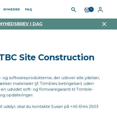
NYHEDER
FAQ
0
 NYHEDSBREV I DAG
 TBC Site Construction
- og softwareprodukterne, der udover alle ydelser,
ækker materialer (jf. Trimbles betingelser) uden
f en udvidet soft- og firmwaregaranti til Trimble-
r og opdateringer.
l dit udstyr, skal du kontakte Susan på +45 6144 2503