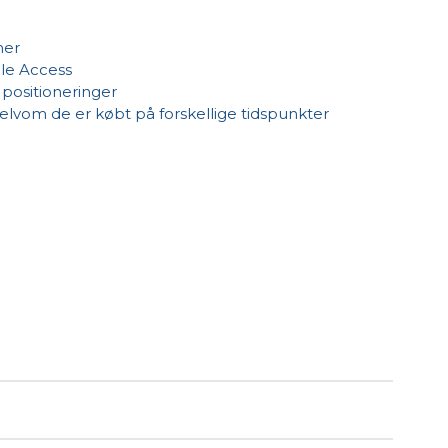
ner
le Access
positioneringer
selvom de er købt på forskellige tidspunkter
 inden for tre måneder efter udløb af nuværende