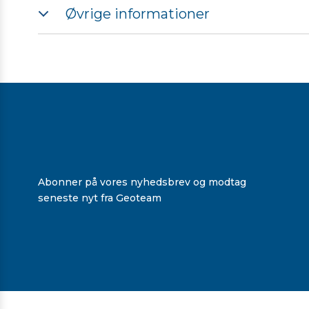
1 års garantiforlængelse
Øvrige informationer
Fabriksgarantier og udvidede garantier
Fabriksgarantier og udvidede garantier - digital
Trimble Business Center - Datablad
Abonner på vores nyhedsbrev og modtag
seneste nyt fra Geoteam