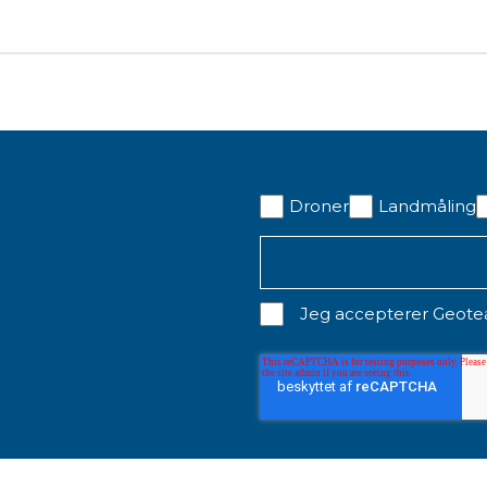
 pdf
Droner
Landmåling
Jeg accepterer Geot