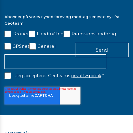
pdf
Trimble Business Center - Datablad
Abonner på vores nyhedsbrev og modtag seneste nyt fra
Geoteam
Droner
Landmåling
Præcisionslandbrug
GPSnet
Generel
*
Jeg accepterer Geoteams
privatlivspolitik
.