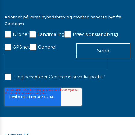
pdf
Trimble Business Center - Datablad
Abonner på vores nyhedsbrev og modtag seneste nyt fra
Geoteam
Droner
Landmåling
Præcisionslandbrug
GPSnet
Generel
*
Jeg accepterer Geoteams
privatlivspolitik
.