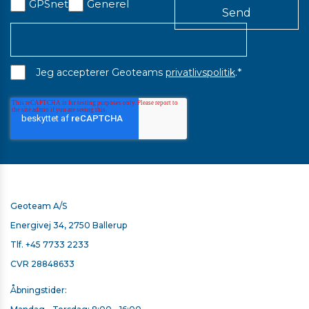
GPSnet
Generel
*
Jeg accepterer Geoteams
privatlivspolitik
.
Geoteam A/S
Energivej 34, 2750 Ballerup
TSC7 SACCI-BÆLTE - FLIP UP
Tlf.
+45 7733 2233
Ring for en pris
CVR 28848633
På lager
Åbningstider: