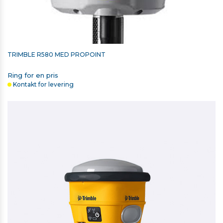
TRIMBLE R580 MED PROPOINT
Ring for en pris
Kontakt for levering
TRIMBLE SKULDERTASKE TIL
T7/T100/TSC5/TSC510/TSC7/TSC710 OG CATALYST DA2
750,00 kr. ekskl. moms
På lager