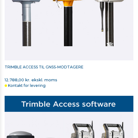
TRIMBLE RADIOMODUL 2,4 GHZ TIL
T7/TSC5/TSC510/TSC7/TSC710/T110
11.588,00 kr. ekskl. moms
På lager
TRIMBLE ACCESS TIL GNSS-MODTAGERE
12.788,00 kr. ekskl. moms
Kontakt for levering