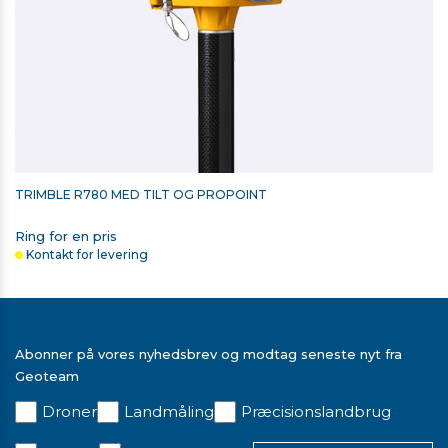
TRIMBLE R780 MED TILT OG PROPOINT
Ring for en pris
Kontakt for levering
TRIMBLE LADER OG 2 STK. BATTERIER TIL T7 OG TSC7
3.788,00 kr. ekskl. moms
Abonner på vores nyhedsbrev og modtag seneste nyt fra
På lager
Geoteam
Droner
Landmåling
Præcisionslandbrug