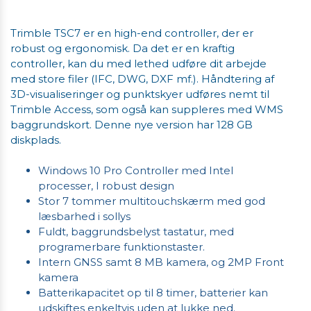
Trimble TSC7 er en high-end controller, der er
robust og ergonomisk. Da det er en kraftig
controller, kan du med lethed udføre dit arbejde
med store filer (IFC, DWG, DXF mf.). Håndtering af
3D-visualiseringer og punktskyer udføres nemt til
Trimble Access, som også kan suppleres med WMS
baggrundskort. Denne nye version har 128 GB
diskplads.
Windows 10 Pro Controller med Intel
processer, I robust design
Stor 7 tommer multitouchskærm med god
læsbarhed i sollys
Fuldt, baggrundsbelyst tastatur, med
programerbare funktionstaster.
Intern GNSS samt 8 MB kamera, og 2MP Front
kamera
Batterikapacitet op til 8 timer, batterier kan
udskiftes enkeltvis uden at lukke ned.