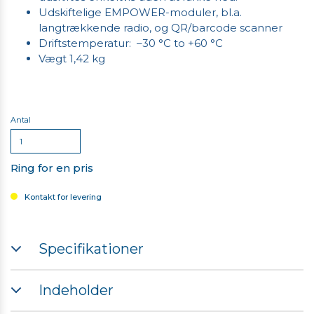
Udskiftelige EMPOWER-moduler, bl.a.
langtrækkende radio, og QR/barcode scanner
Driftstemperatur: –30 °C to +60 °C
Vægt 1,42 kg
Antal
Ring for en pris
Kontakt for levering
Specifikationer
Processor: Intel Apollo Lake - N4200, 64-bit quad-
Indeholder
coreIntel HD Graphics 620
Hukommelse: 8 GB RAM