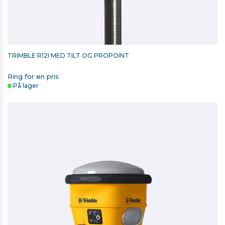
TRIMBLE R12I MED TILT OG PROPOINT
Ring for en pris
På lager
TSC510/T110/TSC710 - 65W USB TYPE C LADER
375,00 kr. ekskl. moms
På lager