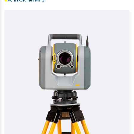
Kontakt for levering
BESKYTTELSESGLAS TIL T10X/T110
263,00 kr. ekskl. moms
På lager