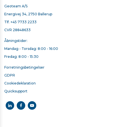
Geoteam A/S
Energivej 34, 2750 Ballerup
HÅND STROP TIL T10X/T110
Tlf.
+45 7733 2233
CVR 28848633
713,00 kr. ekskl. moms
Kontakt for levering
Åbningstider:
Mandag - Torsdag: 8:00 - 16:00
Fredag: 8:00 - 15:30
Forretningsbetingelser
GDPR
Cookiedeklaration
Quicksupport