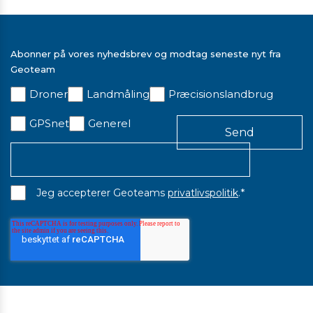
STOKKEHOLDER TIL T10X/T110 MED 152MM ARM OG
QUICK RELEASE
5.213,00 kr. ekskl. moms
Abonner på vores nyhedsbrev og modtag seneste nyt fra
På lager
Geoteam
Droner
Landmåling
Præcisionslandbrug
GPSnet
Generel
*
Jeg accepterer Geoteams
privatlivspolitik
.