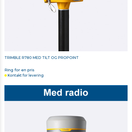
TRIMBLE R780 MED TILT OG PROPOINT
Ring for en pris
Kontakt for levering
OPLADER OG SYNKRONISERINGSKABEL TIL
TSC510/T110/TSC710
TYPE-C TIL TYPE-C 2 METER
128,00 kr. ekskl. moms