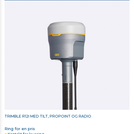
Vægt: 1,4 Kg
Driftstemperatur: –10 °C to +55 °C
TRIMBLE LI-ION BATTERI TIL
T10/T10X/T110
3.150,00 kr. ekskl. moms
På lager
TRIMBLE R12I MED TILT, PROPOINT OG RADIO
Ring for en pris