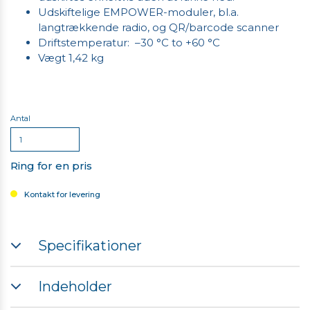
Udskiftelige EMPOWER-moduler, bl.a.
langtrækkende radio, og QR/barcode scanner
Driftstemperatur: –30 °C to +60 °C
Vægt 1,42 kg
Antal
Ring for en pris
Kontakt for levering
Specifikationer
Processor: Intel Apollo Lake - N4200, 64-bit quad-
Indeholder
coreIntel HD Graphics 620
Hukommelse: 8 GB RAM