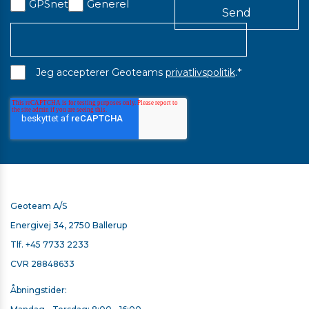
GPSnet
Generel
*
Jeg accepterer Geoteams
privatlivspolitik
.
Geoteam A/S
Energivej 34, 2750 Ballerup
TSC7 SACCI-BÆLTE - FLIP UP
Tlf.
+45 7733 2233
Ring for en pris
CVR 28848633
På lager
Åbningstider: