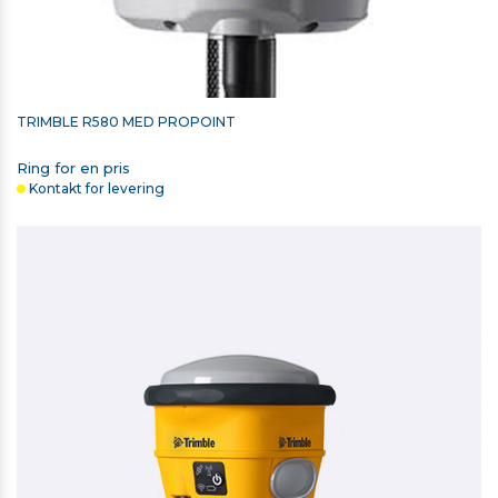
TRIMBLE R580 MED PROPOINT
Ring for en pris
Kontakt for levering
TRIMBLE SKULDERTASKE TIL
T7/T100/TSC5/TSC510/TSC7/TSC710 OG CATALYST DA2
750,00 kr. ekskl. moms
På lager