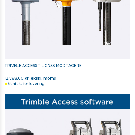
TRIMBLE RADIOMODUL 2,4 GHZ TIL
T7/TSC5/TSC510/TSC7/TSC710/T110
11.588,00 kr. ekskl. moms
På lager
TRIMBLE ACCESS TIL GNSS-MODTAGERE
12.788,00 kr. ekskl. moms
Kontakt for levering