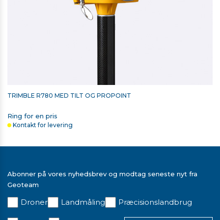
TRIMBLE R780 MED TILT OG PROPOINT
Ring for en pris
Kontakt for levering
TRIMBLE LADER OG 2 STK. BATTERIER TIL T7 OG TSC7
3.788,00 kr. ekskl. moms
Abonner på vores nyhedsbrev og modtag seneste nyt fra
På lager
Geoteam
Droner
Landmåling
Præcisionslandbrug