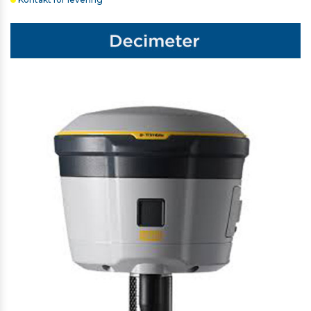
TRIMBLE SKULDERREM TIL T7/TSC7/TSC510/TSC710
338,00 kr. ekskl. moms
På lager