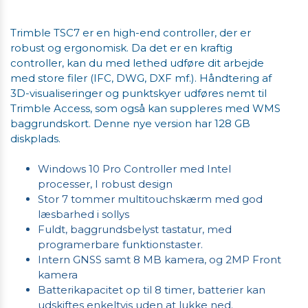
Trimble TSC7 er en high-end controller, der er
robust og ergonomisk. Da det er en kraftig
controller, kan du med lethed udføre dit arbejde
med store filer (IFC, DWG, DXF mf.). Håndtering af
3D-visualiseringer og punktskyer udføres nemt til
Trimble Access, som også kan suppleres med WMS
baggrundskort. Denne nye version har 128 GB
diskplads.
Windows 10 Pro Controller med Intel
processer, I robust design
Stor 7 tommer multitouchskærm med god
læsbarhed i sollys
Fuldt, baggrundsbelyst tastatur, med
programerbare funktionstaster.
Intern GNSS samt 8 MB kamera, og 2MP Front
kamera
Batterikapacitet op til 8 timer, batterier kan
udskiftes enkeltvis uden at lukke ned.