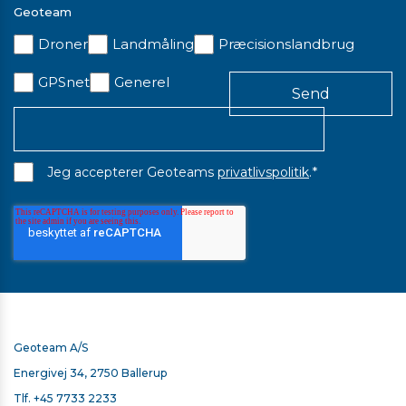
Geoteam
Droner
Landmåling
Præcisionslandbrug
GPSnet
Generel
*
Jeg accepterer Geoteams
privatlivspolitik
.
Geoteam A/S
Energivej 34, 2750 Ballerup
Tlf.
+45 7733 2233