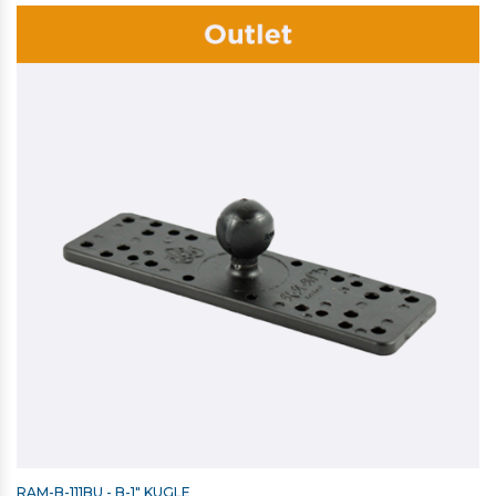
RAM-B-111BU - B-1" KUGLE