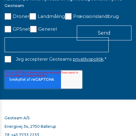
Geoteam
Droner
Landmåling
Præcisionslandbrug
GPSnet
Generel
*
Jeg accepterer Geoteams
privatlivspolitik
.
Geoteam A/S
Energivej 34, 2750 Ballerup
Tlf.
+45 7733 2233