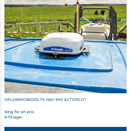
ANTIREFLEKS SKÆRMBESKYTTER TIL GFX-1060
615,00 kr. ekskl. moms
Kontakt for levering
OPLÅSNINGSKODE TIL NAV-900 AUTOPILOT
Ring for en pris
På lager