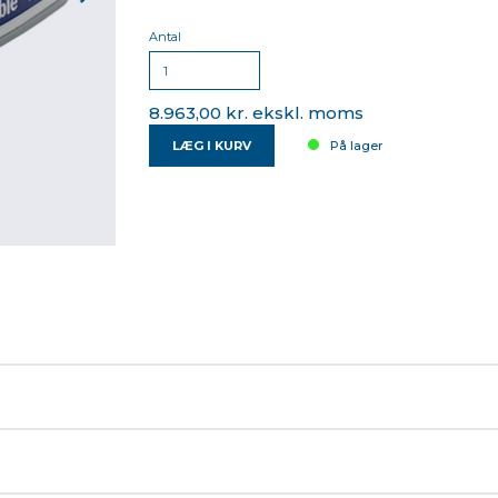
Antal
8.963,00 kr. ekskl. moms
LÆG I KURV
På lager
Pilot, EZ-Pilot Pro)
 Galileo, Beidou og QZSS-konstellationer
kobling af enheder