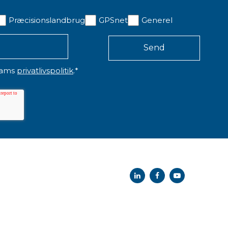
Præcisionslandbrug
GPSnet
Generel
eams
privatlivspolitik
.
*