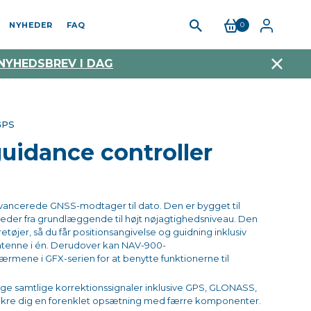
NYHEDER
FAQ
0
 NYHEDSBREV I DAG
GPS
uidance controller
vancerede GNSS-modtager til dato. Den er bygget til
heder fra grundlæggende til højt nøjagtighedsniveau. Den
tøjer, så du får positionsangivelse og guidning inklusiv
tenne i én. Derudover k
an NAV-900-
rmene i GFX-serien for at benytte funktionerne til 
ge samtlige korrektionssignaler inklusive GPS, GLONASS, 
kre dig en f
orenklet opsætning med færre komponenter.