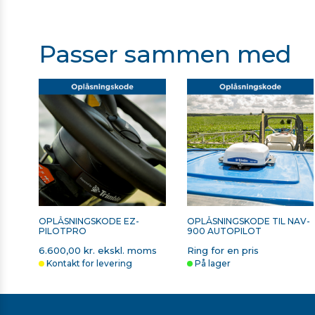
NAV-500 Datablad
Forenklet opsætning med færre komponenter
Kombinér den med en af skærmene i GFX-serien for at
Geoteam Vejledningsunivers
Passer sammen med
OPLÅSNINGSKODE EZ-
OPLÅSNINGSKODE TIL NAV-
PILOTPRO
900 AUTOPILOT
6.600,00 kr. ekskl. moms
Ring for en pris
Kontakt for levering
På lager