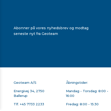
Abonner på vores nyhedsbrev og modtag
seneste nyt fra Geoteam
Geoteam A/S
Åbningstider:
Energivej 34, 2750
Mandag - Torsdag: 8:00 -
Ballerup
16:00
Tlf.
+45 7733 2233
Fredag: 8:00 - 15:30