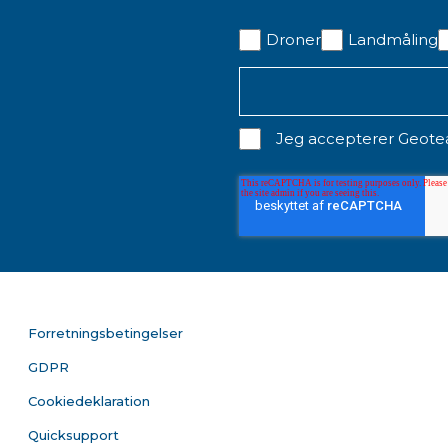
Droner
Landmåling
Jeg accepterer Geot
Forretningsbetingelser
GDPR
Cookiedeklaration
Quicksupport