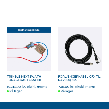
 benytte funktionerne til autoguidning og præcisionslandbrug
TRIMBLE NEXTSWATH
FORLÆNGERKABEL GFX TIL
FORAGERAUTOMATIK
NAV900 5M
STRØM/ETHERNET 5 METER
14.213,00 kr. ekskl. moms
738,00 kr. ekskl. moms
På lager
På lager