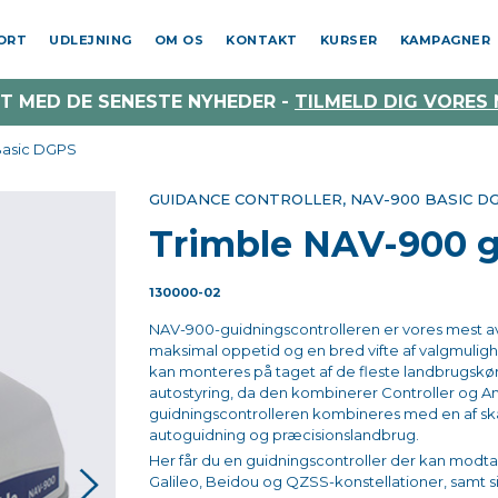
PORT
UDLEJNING
OM OS
KONTAKT
KURSER
KAMPAGNER
T MED DE SENESTE NYHEDER -
TILMELD DIG VORES
Basic DGPS
GUIDANCE CONTROLLER, NAV-900 BASIC D
Trimble NAV-900 g
130000-02
NAV-900-guidningscontrolleren er vores mest a
maksimal oppetid og en bred vifte af valgmulig
kan monteres på taget af de fleste landbrugskøre
autostyring, da d
en kombinerer Controller og An
guidningscontrolleren
kombineres 
med en af skæ
autoguidning og præcisionslandbrug. 
Her får du en guidningscontroller der kan modta
Galileo, Beidou og QZSS-konstellationer, samt si