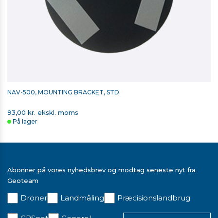
NAV-500, MOUNTING BRACKET, STD.
93,00 kr. ekskl. moms
På lager
Abonner på vores nyhedsbrev og modtag seneste nyt fra
Geoteam
Droner
Landmåling
Præcisionslandbrug