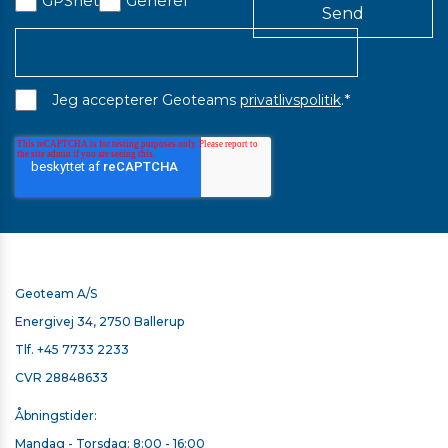
GPSnet
Generel
*
Jeg accepterer Geoteams
privatlivspolitik
.
Geoteam A/S
Energivej 34, 2750 Ballerup
Tlf.
+45 7733 2233
CVR 28848633
Åbningstider:
Mandag - Torsdag: 8:00 - 16:00