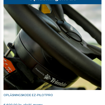
Robust kabinet med lav profil
Trimble ViewPoint RTX™-korrektioner
5 satellitkonstellationer
Hældningskorrigeret manuel guidning
Kompatibel med EZ-Steer® autostyringssystem og EZ-
Pilot® Pro‑styresystem
4.1 Bluetooth®
Flere CAN-porte
GEOTEAM PLUS - FRI SUPPORT OG 3 ÅRS
REKLAMATIONSRET
1.600,00 kr. ekskl. moms
Virtuelt produkt. Elektronisk levering
OPLÅSNINGSKODE EZ-PILOTPRO
6.600,00 kr. ekskl. moms