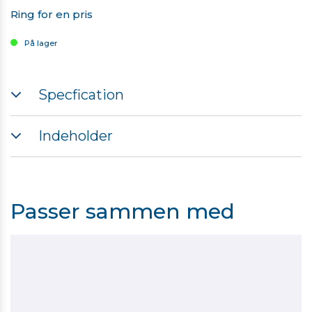
Ring for en pris
På lager
Specfication
Indeholder
1 stk. DJI Cellular 2 Dongle
Bemærk, nogen dronemodeller kræver
monteringsudstyr
Passer sammen med