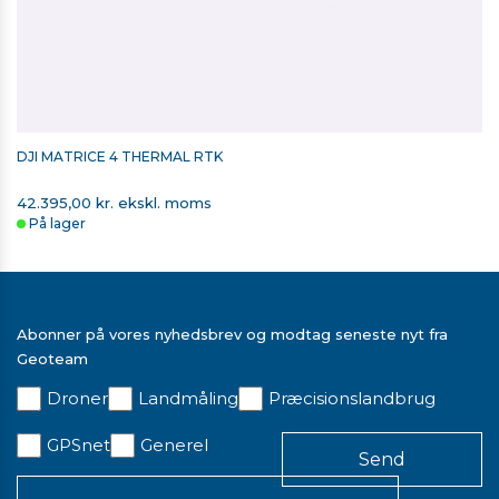
DJI MATRICE 4 THERMAL RTK
42.395,00 kr. ekskl. moms
På lager
Abonner på vores nyhedsbrev og modtag seneste nyt fra
Geoteam
Droner
Landmåling
Præcisionslandbrug
GPSnet
Generel