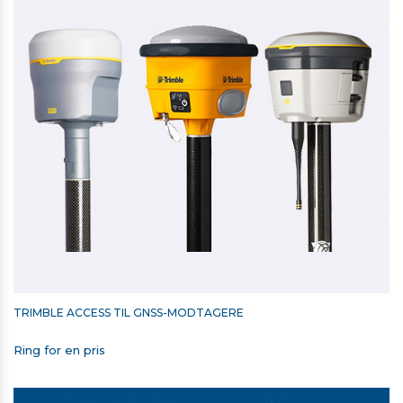
TRIMBLE RADIOMODUL 2,4 GHZ TIL
T7/TSC5/TSC510/TSC7/TSC710/T110
11.588,00 kr. ekskl. moms
På lager
TRIMBLE ACCESS TIL GNSS-MODTAGERE
Ring for en pris