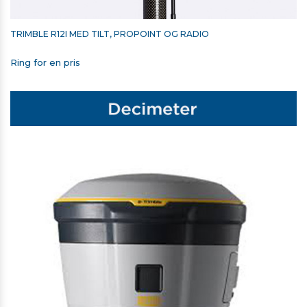
TRIMBLE R12I MED TILT, PROPOINT OG RADIO
Ring for en pris
TRIMBLE SKULDERTASKE TIL
T7/T100/TSC5/TSC510/TSC7/TSC710 OG CATALYST DA2
750,00 kr. ekskl. moms
På lager