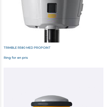
TRIMBLE R580 MED PROPOINT
Ring for en pris
UDVIDET HARDWAREGARANTI TIL
TSC5/TSC7/TSC510/TSC710 - 1 ÅR
Udgået