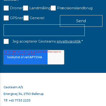
På lager
Droner
Landmåling
Præcisionslandbrug
GPSnet
Generel
*
Jeg accepterer Geoteams
privatlivspolitik
.
Geoteam A/S
Energivej 34, 2750 Ballerup
Tlf.
+45 7733 2233
TRIMBLE TSC5/TSC510/TSC7 HOLDER TIL STOK MED