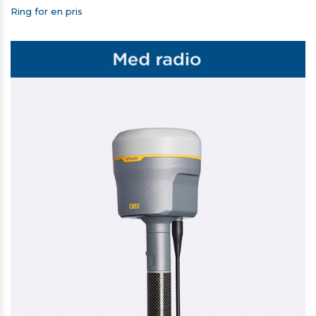
Ring for en pris
TRIMBLE SKULDERREM TIL T7/TSC7/TSC510/TSC710
338,00 kr. ekskl. moms
På lager